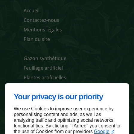
Accueil
Contactez-nous
Mentions légales
Plan du site
Gazon synthétique
Feuillage artificiel
Plantes artificielles
Pots / jardinières et accessoires
Your privacy is our priority
We use Cookies to improve user experience by
Haut de page
personalising content and ads, as well as
analyzing traffic and optimizing social networks
functionalities. By clicking "I Agree" you consent to
the use of Cookies from our providers
Google