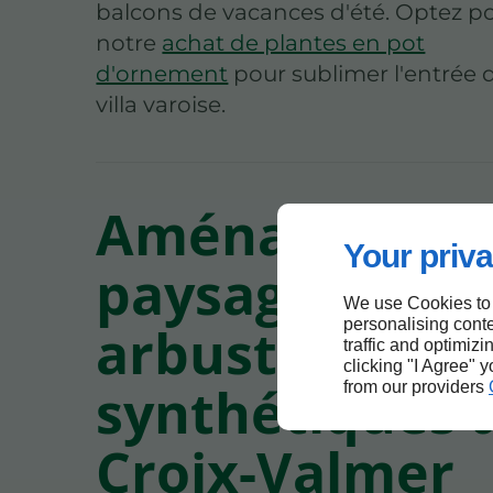
balcons de vacances d'été. Optez p
notre
achat de plantes en pot
d'ornement
pour sublimer l'entrée 
villa varoise.
Aménagemen
Your priva
paysager avec
We use Cookies to
personalising conte
arbustes
traffic and optimizi
clicking "I Agree" 
synthétiques 
from our providers
Croix-Valmer