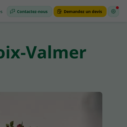
és
Contactez-nous
Demandez un devis
roix-Valmer