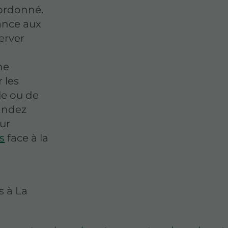
 ordonné.
ance aux
erver
ne
 les
lle ou de
andez
our
s
face à la
s à La