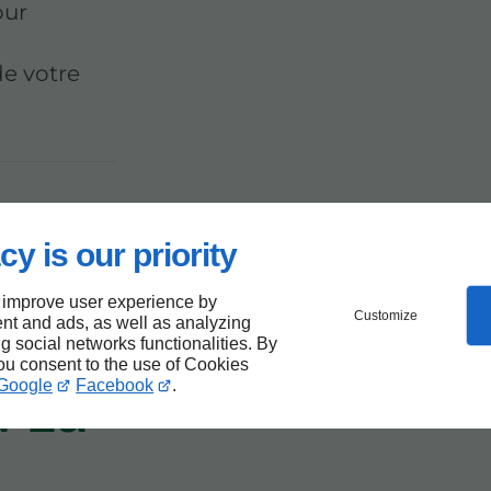
our
de votre
t
cy is our priority
 des
 improve user experience by
Customize
nt and ads, as well as analyzing
ng social networks functionalities. By
you consent to the use of Cookies
à La
Google
Facebook
.