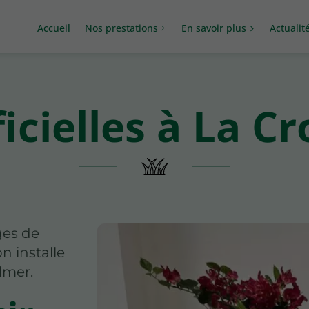
Accueil
Nos prestations
En savoir plus
Actualit
ficielles à La C
ges de
n installe
almer.