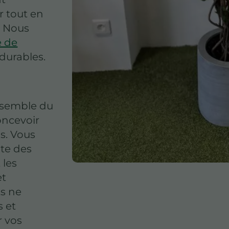
r tout en
. Nous
e de
durables.
ensemble du
oncevoir
s. Vous
te des
 les
et
ts ne
s et
r vos