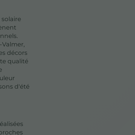
solaire
mènent
onnels.
x-Valmer,
es décors
te qualité
e
uleur
isons d'été
réalisées
 proches