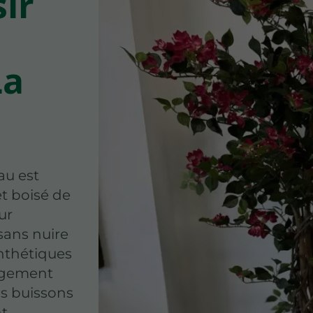
ir
La
au est
et boisé de
ur
sans nuire
nthétiques
agement
s buissons
nt