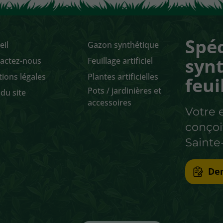
Spéc
eil
Gazon synthétique
synt
actez-nous
Feuillage artificiel
ions légales
Plantes artificielles
feui
Pots / jardinières et
 du site
accessoires
Votre
conçoi
Saint
De