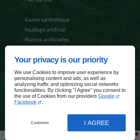
Gazon synthétique
Feuillage artificiel
Plantes artificielles
Pots / jardinières et accessoires
Your privacy is our priority
We use Cookies to improve user experience by
Haut de page
personalising content and ads, as well as
analyzing traffic and optimizing social networks
functionalities. By clicking "I Agree" you consent to
the use of Cookies from our providers
Google
Facebook
.
I AGREE
Customize