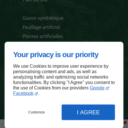
Gazon synthétique
Feuillage artificiel
Plantes artificielles
Pots / jardinières et accessoires
Your privacy is our priority
We use Cookies to improve user experience by
Haut de page
personalising content and ads, as well as
analyzing traffic and optimizing social networks
functionalities. By clicking "I Agree" you consent to
the use of Cookies from our providers
Google
Facebook
.
I AGREE
Customize